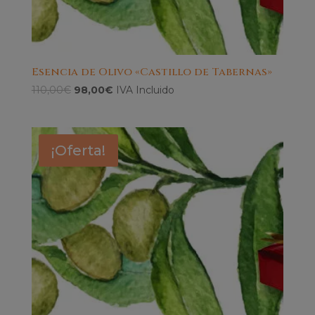
Esencia de Olivo «Castillo de Tabernas»
El
El
110,00
€
98,00
€
IVA Incluido
precio
precio
original
actual
era:
es:
¡Oferta!
110,00€.
98,00€.