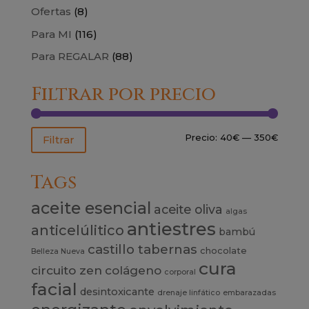
Ofertas
(8)
Para MI
(116)
Para REGALAR
(88)
Filtrar por precio
Precio
Precio
Precio:
40€
—
350€
Filtrar
mínim
máxim
Tags
aceite esencial
aceite oliva
algas
antiestres
anticelúlitico
bambú
castillo tabernas
chocolate
Belleza Nueva
cura
circuito zen
colágeno
corporal
facial
desintoxicante
drenaje linfático
embarazadas