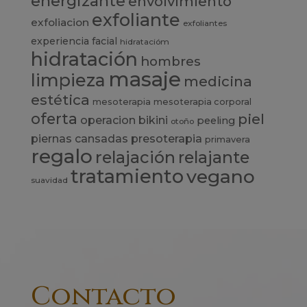
energizante
envolvimiento
exfoliante
exfoliacion
exfoliantes
experiencia
facial
hidratacióm
hidratación
hombres
masaje
limpieza
medicina
estética
mesoterapia
mesoterapia corporal
oferta
piel
operacion bikini
peeling
otoño
presoterapia
piernas cansadas
primavera
regalo
relajación
relajante
tratamiento
vegano
suavidad
Contacto