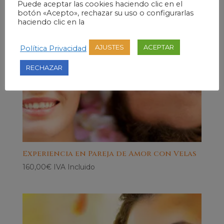
Puede aceptar las cookies haciendo clic en el
botón «Acepto», rechazar su uso o configurarlas
haciendo clic en la
AJUSTES
ACEPTAR
Política Privacidad
RECHAZAR
Experiencia en Pareja de Amor con Velas
160,00
€
IVA Incluido