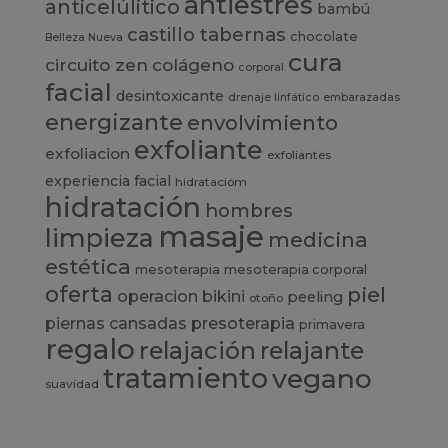
antiestres
anticelúlitico
bambú
castillo tabernas
chocolate
Belleza Nueva
cura
circuito zen
colágeno
corporal
facial
desintoxicante
drenaje linfático
embarazadas
energizante
envolvimiento
exfoliante
exfoliacion
exfoliantes
experiencia
facial
hidratacióm
hidratación
hombres
masaje
limpieza
medicina
estética
mesoterapia
mesoterapia corporal
oferta
piel
operacion bikini
peeling
otoño
presoterapia
piernas cansadas
primavera
regalo
relajación
relajante
tratamiento
vegano
suavidad