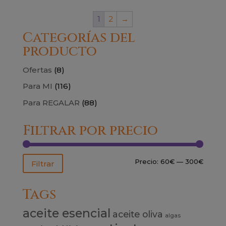
1
2
→
Categorías del
producto
Ofertas
(8)
Para MI
(116)
Para REGALAR
(88)
Filtrar por precio
Precio
Precio
Precio:
60€
—
300€
Filtrar
mínim
máxim
Tags
aceite esencial
aceite oliva
algas