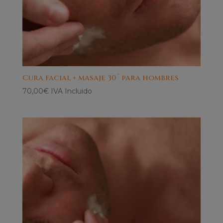
Cura facial + masaje 30´ para hombres
70,00
€
IVA Incluido