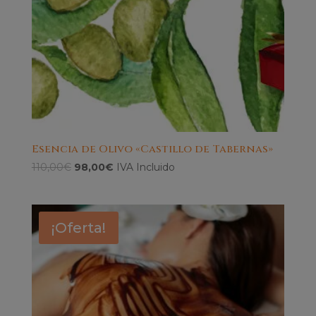
Esencia de Olivo «Castillo de Tabernas»
El
El
110,00
€
98,00
€
IVA Incluido
precio
precio
original
actual
era:
es:
¡Oferta!
110,00€.
98,00€.