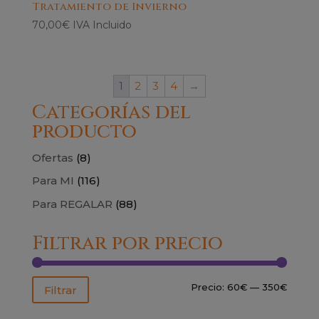
Tratamiento de Invierno
70,00
€
IVA Incluido
1
2
3
4
→
Categorías del
producto
Ofertas
(8)
Para MI
(116)
Para REGALAR
(88)
Filtrar por precio
Precio
Precio
Precio:
60€
—
350€
Filtrar
mínim
máxim