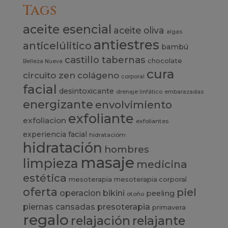
Tags
aceite esencial
aceite oliva
algas
antiestres
anticelúlitico
bambú
castillo tabernas
chocolate
Belleza Nueva
cura
circuito zen
colágeno
corporal
facial
desintoxicante
drenaje linfático
embarazadas
energizante
envolvimiento
exfoliante
exfoliacion
exfoliantes
experiencia
facial
hidratacióm
hidratación
hombres
masaje
limpieza
medicina
estética
mesoterapia
mesoterapia corporal
oferta
piel
operacion bikini
peeling
otoño
presoterapia
piernas cansadas
primavera
regalo
relajación
relajante