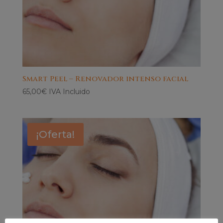
Smart Peel – Renovador intenso facial
65,00
€
IVA Incluido
¡Oferta!