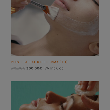
Bono Facial Retiderma (4+1)
El
El
375,00
€
300,00
€
IVA Incluido
precio
precio
original
actual
era:
es:
375,00€.
300,00€.