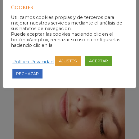
Cookies
Utilizamos cookies propias y de terceros para
mejorar nuestros servicios mediante el análisis de
sus hábitos de navegación.
Smart Peel 3+1. Bono de 3 sesiones + 1 de
Puede aceptar las cookies haciendo clic en el
Regalo
botón «Acepto», rechazar su uso o configurarlas
El
El
260,00
€
195,00
€
IVA Incluido
haciendo clic en la
precio
precio
original
actual
AJUSTES
ACEPTAR
Política Privacidad
era:
es:
260,00€.
195,00€.
RECHAZAR