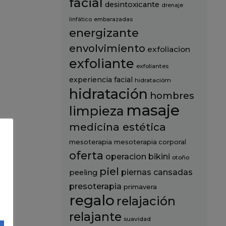
facial
desintoxicante
drenaje
linfático
embarazadas
energizante
envolvimiento
exfoliacion
exfoliante
exfoliantes
experiencia
facial
hidratacióm
hidratación
hombres
masaje
limpieza
medicina estética
mesoterapia
mesoterapia corporal
oferta
operacion bikini
otoño
piel
piernas cansadas
peeling
presoterapia
primavera
regalo
relajación
relajante
suavidad