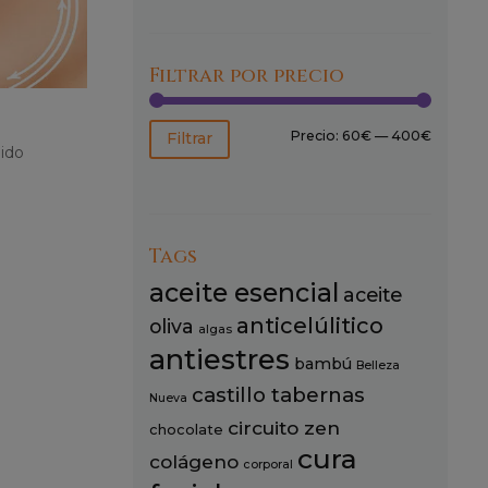
Filtrar por precio
Precio
Precio
Precio:
60€
—
400€
Filtrar
uido
mínimo
máximo
Tags
aceite esencial
aceite
anticelúlitico
oliva
algas
antiestres
bambú
Belleza
castillo tabernas
Nueva
circuito zen
chocolate
cura
colágeno
corporal