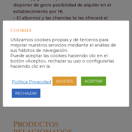
disponer de gorro posibilidad de alquiler en el
establecimiento por 1€.
– El albornoz y las chanclas te las ofrecerá el
establecimiento sin cargo alguno.
Cookies
– Una vez tienes tu cupón debes llamar al 950
489939 para concertar tu cita.
Utilizamos cookies propias y de terceros para
– Cancelaciones al mismo teléfono en horario de
mejorar nuestros servicios mediante el análisis de
sus hábitos de navegación.
9h a 21h con al menos 72h de antelación.
Puede aceptar las cookies haciendo clic en el
– Tienes derecho a desistir de la compra de tu
botón «Acepto», rechazar su uso o configurarlas
cupón en el plazo de 14 días naturales desde el
haciendo clic en la
día que recibas el mail de confirmación de
compra. Pasado ese periodo no se reembolsará
AJUSTES
ACEPTAR
Política Privacidad
el importe de la compra, aunque si te surge algún
problema, llámanos e intentaremos encontrar
RECHAZAR
una solución.
Productos