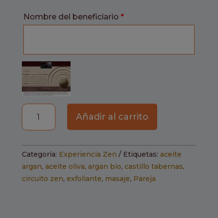
Nombre del beneficiario
*
Experiencia
Añadir al carrito
en
Pareja de
Amor
Categoría:
Experiencia Zen
Etiquetas:
aceite
con
argan
,
aceite oliva
,
argan bio
,
castillo tabernas
,
Acéite
circuito zen
,
exfoliante
,
masaje
,
Pareja
de
Argán
Bío