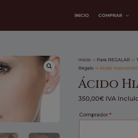
INICIO
COMPRAR
Inicio
⇒
Para REGALAR
⇒
Regalo
⇒ Ácido Hialurónic
Ácido H
350,00
€
IVA Inclui
Comprador
*