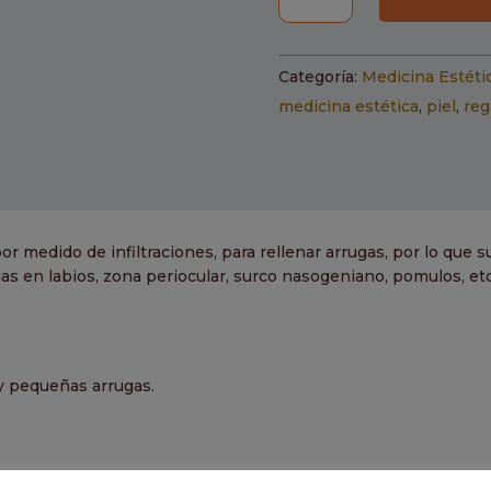
Hialurónico
cantidad
Categoría:
Medicina Estéti
medicina estética
,
piel
,
reg
or medido de infiltraciones, para rellenar arrugas, por lo que s
as en labios, zona periocular, surco nasogeniano, pomulos, etc
y pequeñas arrugas.
USO