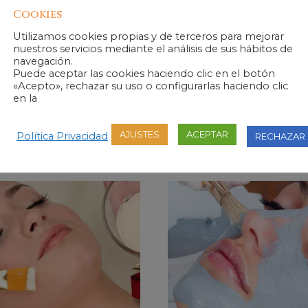
Cookies
 Regala todos los que quieras.
Utilizamos cookies propias y de terceros para mejorar
nuestros servicios mediante el análisis de sus hábitos de
a doctora, al teléfono 950 48 99 39.
navegación.
o de 9h a 21h con al menos 72h de antelación.
Puede aceptar las cookies haciendo clic en el botón
 tu cupón en el plazo de 14 días naturales desde el día que rec
«Acepto», rechazar su uso o configurarlas haciendo clic
en la
os e intentamos encontrar una solución.
AJUSTES
ACEPTAR
Política Privacidad
RECHAZAR
dos