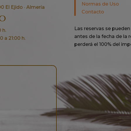
Normas de Uso
0 El Ejido · Almería
Contacto
no
Las reservas se pueden 
 h.
antes de la fecha de la re
 a 21:00 h.
perderá el 100% del impo