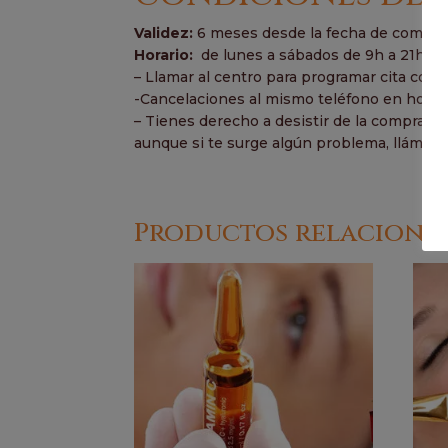
Validez:
6 meses desde la fecha de compra.
Horario:
de lunes a sábados de 9h a 21h.
– Llamar al centro para programar cita con l
-Cancelaciones al mismo teléfono en horari
– Tienes derecho a desistir de la compra de
aunque si te surge algún problema, lláman
Productos relaciona