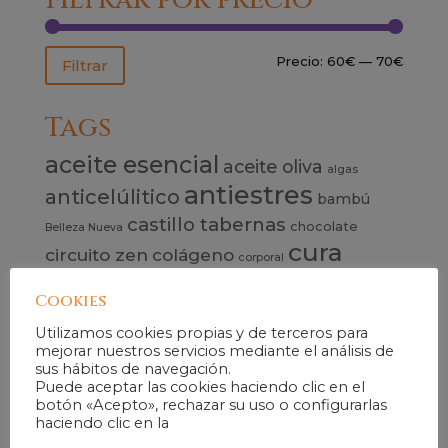
Precio
Precio
Precio:
60€
—
70€
Filtrar
mínim
máxim
Tags
aceite esencial
aceite oliva
algas
antiestres
anticelúlitico
bambú
castillo tabernas
chocolate
Belleza Nueva
cura
circuito zen
colágeno
corporal
facial
desintoxicante
drenaje linfático
embarazadas
Cookies
energizante
envolvimiento
exfoliante
Utilizamos cookies propias y de terceros para
exfoliacion
exfoliantes
mejorar nuestros servicios mediante el análisis de
sus hábitos de navegación.
experiencia
facial
hidratacióm
Puede aceptar las cookies haciendo clic en el
hidratación
hombres
botón «Acepto», rechazar su uso o configurarlas
masaje
limpieza
haciendo clic en la
medicina