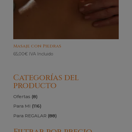
Masaje con Piedras
65,00
€
IVA Incluido
Categorías del
producto
Ofertas
(8)
Para MI
(116)
Para REGALAR
(88)
Filtrar por precio