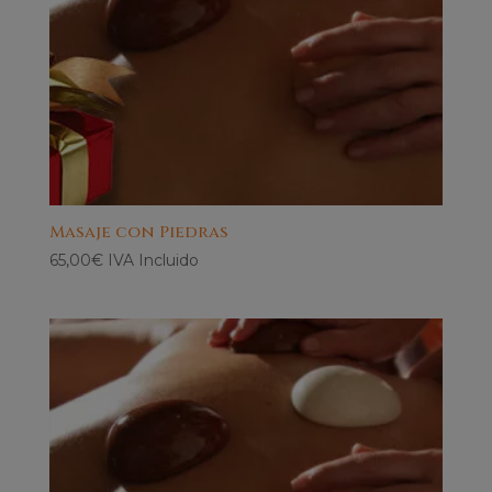
Masaje con Piedras
65,00
€
IVA Incluido