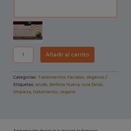
Tratamiento
Añadir al carrito
global
antiedad
cantidad
Categorías:
Tratamientos Faciales
,
Veganos
Etiquetas:
arude
,
Belleza Nueva
,
cura facial
,
limpieza
,
tratamiento
,
vegano
Tratamiento facial que mejora la firmeza,