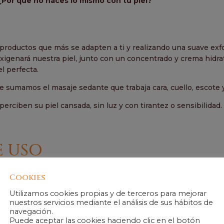
 ¿Por que no haces lo mismo con tu piel?
productos que más se adapten a ti y realizando una suave exf
xigenará nuestra piel, junto con un concentrado y crema hidr
l perfecta.
 le sumamos el masaje sedante que trabaja cara, cuello, escote 
perciben su piel cansada, sin luz y con tirantez o sensibilidad.
E USO
pra.Regala todos los que quieras.
Cookies
h.
cesario para la realización del tratamiento ( desechable, albor
Utilizamos cookies propias y de terceros para mejorar
nuestros servicios mediante el análisis de sus hábitos de
ar al 950 48 99 39 para concertar tu cita.
navegación.
orario de 9h a 21h con al menos 72h de antelación.
Puede aceptar las cookies haciendo clic en el botón