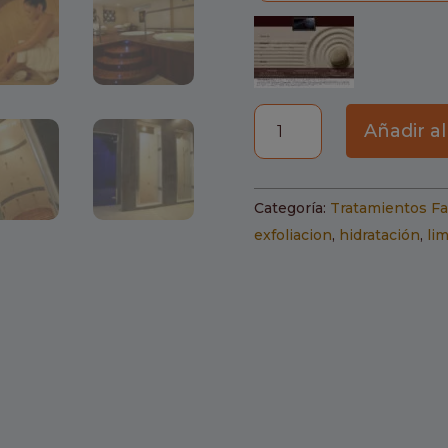
Tratamiento
Añadir al
de
Otoño
cantidad
Categoría:
Tratamientos Fa
exfoliacion
,
hidratación
,
li