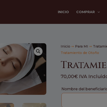
INICIO
COMPRAR
Inicio
⇒
Para MI
⇒
Tratami
Tratamiento de Otoño
Tratami
70,00
€
IVA Incluid
Nombre del beneficiari