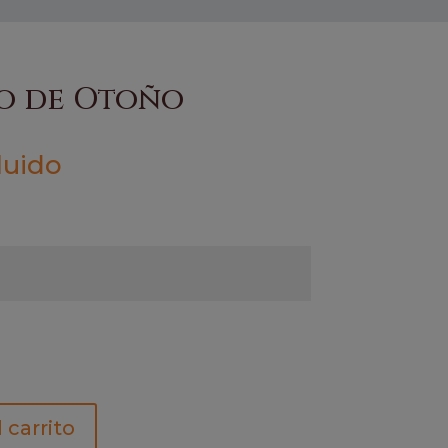
o de Otoño
luido
 carrito