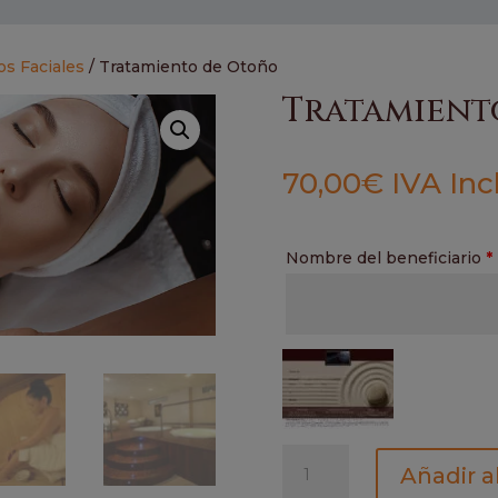
os Faciales
/ Tratamiento de Otoño
Tratamient
70,00
€
IVA Inc
Nombre del beneficiario
*
Tratamiento
Añadir al
de