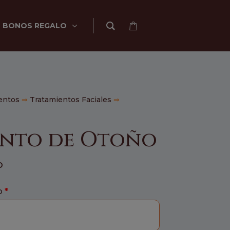
BONOS REGALO
entos
⇒
Tratamientos Faciales
⇒
ento de Otoño
o
o
*