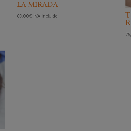
la mirada
T
60,00
€
IVA Incluido
R
75