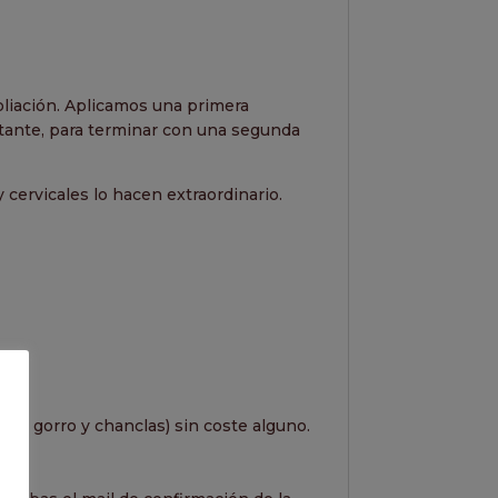
oliación. Aplicamos una primera
atante, para terminar con una segunda
y cervicales lo hacen extraordinario.
noz, gorro y chanclas) sin coste alguno.