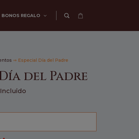
BONOS REGALO
entos
⇒ Especial Día del Padre
 Día del Padre
 Incluido
io
al
0€.