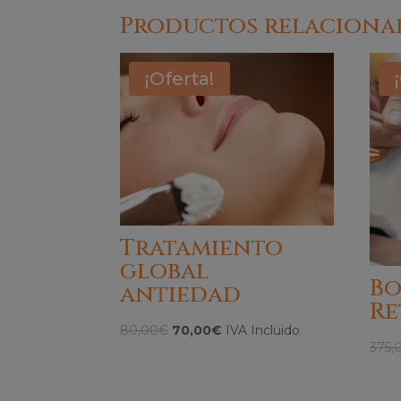
Productos relaciona
¡Oferta!
Tratamiento
global
Bo
antiedad
Re
El
El
80,00
€
70,00
€
IVA Incluido
375,
precio
precio
original
actual
era:
es: