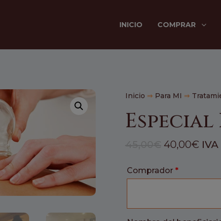
INICIO
COMPRAR
Inicio
⇒
Para MI
⇒
Tratami
Especial
El
El
45,00
€
40,00
€
IVA
precio
prec
original
actu
Comprador
*
era:
es:
45,00€.
40,0