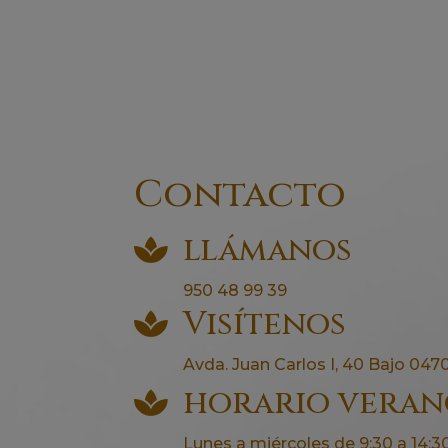
80,00€.
70,00€.
Contacto
llámanos

950 48 99 39
Visítenos

Avda. Juan Carlos I, 40 Bajo 0470
horario vera

Lunes a miércoles de 9:30 a 14:30