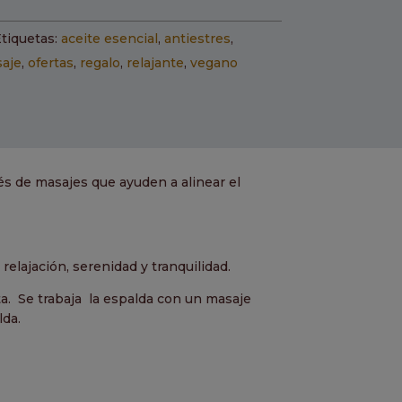
tiquetas:
aceite esencial
,
antiestres
,
aje
,
ofertas
,
regalo
,
relajante
,
vegano
vés de masajes que ayuden a alinear el
elajación, serenidad y tranquilidad.
a. Se trabaja la espalda con un masaje
lda.