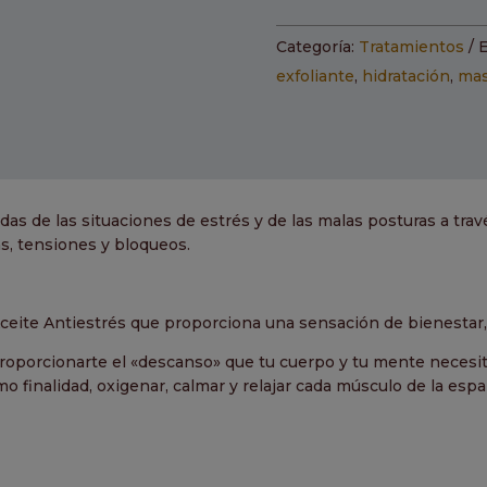
del
Padre
Categoría:
Tratamientos
E
cantidad
exfoliante
,
hidratación
,
mas
adas de las situaciones de estrés y de las malas posturas a tra
s, tensiones y bloqueos.
Aceite Antiestrés que proporciona una sensación de bienestar, r
roporcionarte el «descanso» que tu cuerpo y tu mente necesit
mo finalidad, oxigenar, calmar y relajar cada músculo de la espa