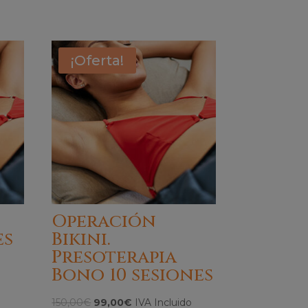
¡Oferta!
Operación
es
Bikini.
Presoterapia
Bono 10 sesiones
El
El
150,00
€
99,00
€
IVA Incluido