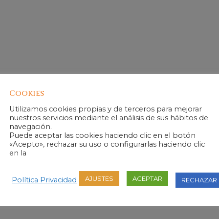
USO
Cookies
Regala todos los que quieras.
Utilizamos cookies propias y de terceros para mejorar
nuestros servicios mediante el análisis de sus hábitos de
rio para la realización del tratamiento ( desechable, albornoz,
navegación.
izar los envolvimientos».
Puede aceptar las cookies haciendo clic en el botón
«Acepto», rechazar su uso o configurarlas haciendo clic
50 489939 para concertar tu cita.
en la
o de 9h a 21h con al menos 72 h de antelación.
tu cupón en el plazo de 14 días naturales desde el día que rec
mporte de la compra, aunque si te surge algun problema, llám
AJUSTES
ACEPTAR
Política Privacidad
RECHAZAR