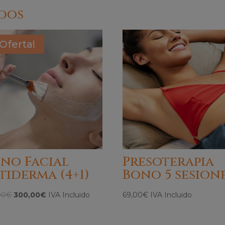
dos
¡Oferta!
no Facial
Presoterapia
tiderma (4+1)
Bono 5 sesion
El
El
00
€
300,00
€
IVA Incluido
69,00
€
IVA Incluido
precio
precio
original
actual