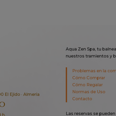
era:
es:
375,00€.
300,00€.
Aqua Zen Spa, tu balnea
nuestros tramientos y b
Problemas en la co
Cómo Comprar
Cómo Regalar
Normas de Uso
0 El Ejido · Almería
Contacto
no
Las reservas se pueden 
 h.