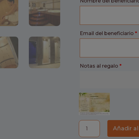
Nombre del beneficiari
Email del beneficiario
*
Notas al regalo
*
Especial
Añadir al
Día