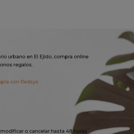
precio
precio
original
actual
era:
es:
150,00€.
99,00€.
rio urbano en El Ejido, compra online
onos regalos.
mpra con Redsys
modificar o cancelar hasta 48 horas