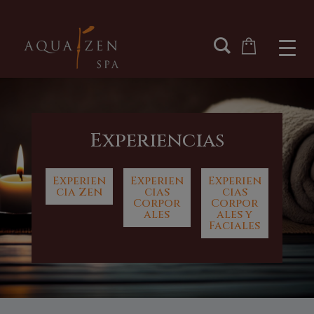
Experiencias
Experien
Experien
Experien
cia Zen
cias
cias
Corpor
Corpor
ales
ales y
Faciales