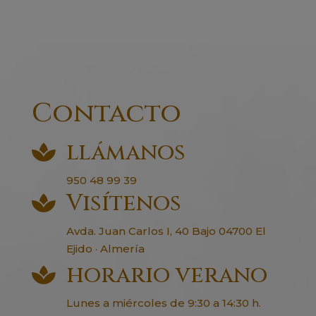
era:
es:
70,00€.
65,00€.
Contacto
llámanos

950 48 99 39
Visítenos

Avda. Juan Carlos I, 40 Bajo 04700 El
Ejido · Almería
horario verano

Lunes a miércoles de 9:30 a 14:30 h.