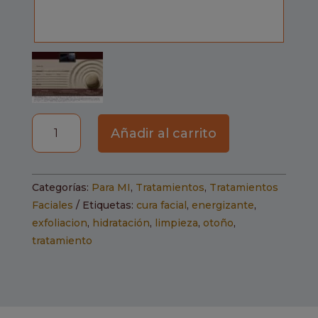
Tratamiento
Añadir al carrito
Facial
Retiderma
cantidad
Categorías:
Para MI
,
Tratamientos
,
Tratamientos
Faciales
Etiquetas:
cura facial
,
energizante
,
exfoliacion
,
hidratación
,
limpieza
,
otoño
,
tratamiento