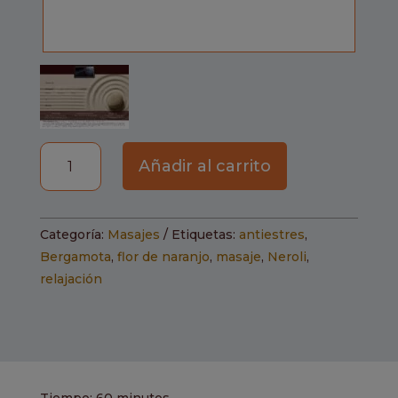
Masaje
Añadir al carrito
de
Flor
de
Categoría:
Masajes
Etiquetas:
antiestres
,
Naranjo,
Bergamota
,
flor de naranjo
,
masaje
,
Neroli
,
Neroli
relajación
y
Bergamota
cantidad
Tiempo: 60 minutos