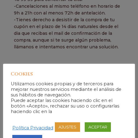
-Cancelaciones al mismo teléfono en horario de
9h a 21h con al menos 72h de antelación.
-Tienes derecho a desistir de la compra de tu
cupón en el plazo de 14 días naturales desde el
dia que recibas el mail de confirmación de la
compra, aunque si te surge algún problema,
llámanos e intentamos encontrar una solución.
Cookies
Productos
relacionados
Utilizamos cookies propias y de terceros para
mejorar nuestros servicios mediante el análisis de
sus hábitos de navegación.
Puede aceptar las cookies haciendo clic en el
¡Oferta!
botón «Acepto», rechazar su uso o configurarlas
haciendo clic en la
AJUSTES
ACEPTAR
Política Privacidad