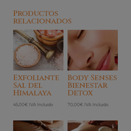
Productos
relacionados
Exfoliante
Body Senses
Sal del
Bienestar
Himalaya
Detox
45,00
€
IVA Incluido
70,00
€
IVA Incluido