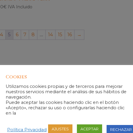
00
€
IVA Incluido
4
5
6
7
8
…
14
15
16
→
Cookies
Utilizamos cookies propias y de terceros para mejorar
nuestros servicios mediante el análisis de sus hábitos de
navegación.
Puede aceptar las cookies haciendo clic en el botón
«Acepto», rechazar su uso o configurarlas haciendo clic
en la
AJUSTES
ACEPTAR
Política Privacidad
RECHAZAR