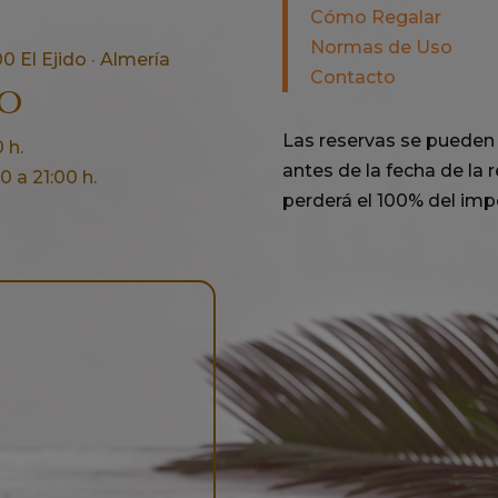
Cómo Regalar
Normas de Uso
0 El Ejido · Almería
Contacto
no
Las reservas se pueden 
 h.
antes de la fecha de la re
 a 21:00 h.
perderá el 100% del impo