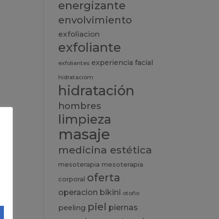
energizante
envolvimiento
exfoliacion
exfoliante
experiencia
facial
exfoliantes
hidratacióm
hidratación
hombres
limpieza
masaje
medicina estética
mesoterapia
mesoterapia
oferta
corporal
operacion bikini
otoño
piel
piernas
peeling