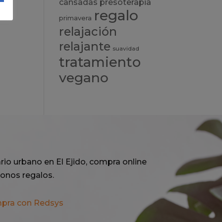
presoterapia
cansadas
regalo
primavera
relajación
relajante
suavidad
tratamiento
vegano
rio urbano en El Ejido, compra online
onos regalos.
mpra con Redsys