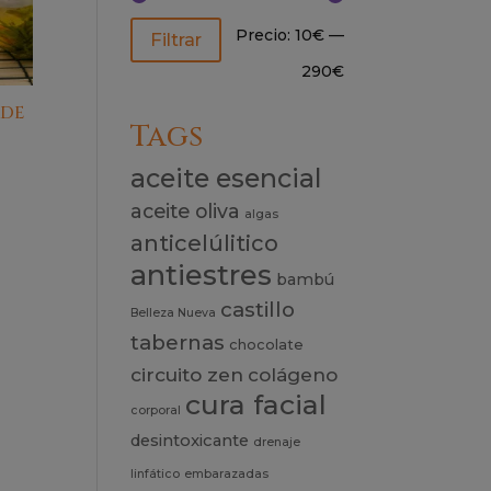
Precio
Precio
Precio:
10€
—
Filtrar
mínimo
máximo
290€
RDE
Tags
aceite esencial
aceite oliva
algas
anticelúlitico
antiestres
bambú
castillo
Belleza Nueva
tabernas
chocolate
circuito zen
colágeno
cura facial
corporal
desintoxicante
drenaje
linfático
embarazadas