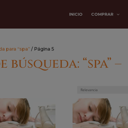
INICIO
COMPRAR
a para “spa”
/ Página 5
 búsqueda: “spa” –